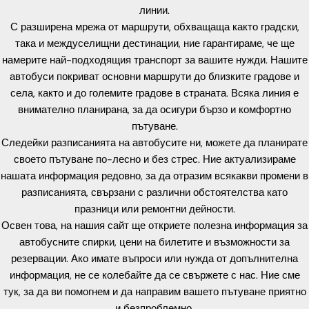
линии.
С разширена мрежа от маршрути, обхващаща както градски,
така и междуселищни дестинации, ние гарантираме, че ще
намерите най-подходящия транспорт за вашите нужди. Нашите
автобуси покриват основни маршрути до близките градове и
села, както и до големите градове в страната. Всяка линия е
внимателно планирана, за да осигури бързо и комфортно
пътуване.
Следейки разписанията на автобусите ни, можете да планирате
своето пътуване по-лесно и без стрес. Ние актуализираме
нашата информация редовно, за да отразим всякакви промени в
разписанията, свързани с различни обстоятелства като
празници или ремонтни дейности.
Освен това, на нашия сайт ще откриете полезна информация за
автобусните спирки, цени на билетите и възможности за
резервации. Ако имате въпроси или нужда от допълнителна
информация, не се колебайте да се свържете с нас. Ние сме
тук, за да ви помогнем и да направим вашето пътуване приятно
и безпроблемно.