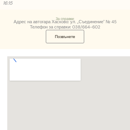
16:15
За справки:
Адрес на автогара Хасково: ул. „Съединение" № 45
Телефон за справки: 038/664-602
Позвънете