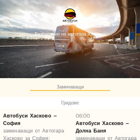
Skip
to
content
Разписание на автогара Хасково
Заминаващи
Градове
Автобуси Хасково –
06:00
София
Автобуси Хасково –
заминаващи от Автогара
Долна Баня
Хасково за София:
заминаващи от Автогара