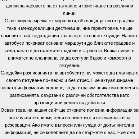
данни за часовете на отпътуване и пристигане на различни
линии.
С разширена мрежа от маршрути, обхващаща както градски,
така и междуселищни дестинации, ние гарантираме, че ще
намерите най-подходящия транспорт за вашите нужди. Нашите
автобуси покриват основни маршрути до близките градове и
села, както и до големите градове в страната. Всяка линия е
внимателно планирана, за да осигури бързо и комфортно
пътуване.
Следейки разписанията на автобусите ни, можете да планирате
своето пътуване по-лесно и без стрес. Ние актуализираме
нашата информация редовно, за да отразим всякакви промени в
разписанията, свързани с различни обстоятелства като
празници или ремонтни дейности.
Освен това, на нашия сайт ще откриете полезна информация за
автобусните спирки, цени на билетите и възможности за
резервации. Ако имате въпроси или нужда от допълнителна
информация, не се колебайте да се свържете с нас. Ние сме