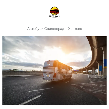
Skip
to
content
Автобуси Свиленград - Хасково