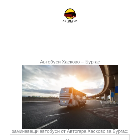
Skip
to
content
Автобуси Хасково – Бургас
заминаващи автобуси от Автогара Хасково за Бургас: