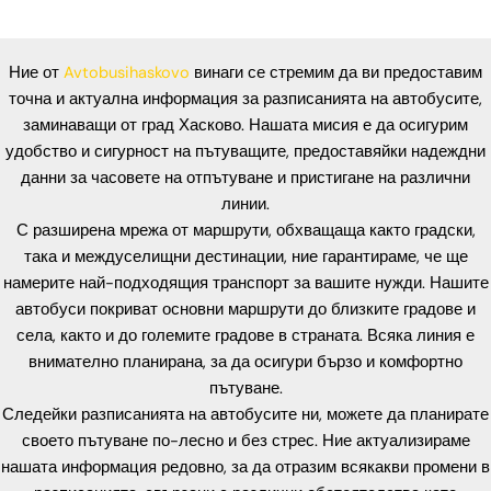
Ние от
Avtobusihaskovo
винаги се стремим да ви предоставим
точна и актуална информация за разписанията на автобусите,
заминаващи от град Хасково. Нашата мисия е да осигурим
удобство и сигурност на пътуващите, предоставяйки надеждни
данни за часовете на отпътуване и пристигане на различни
линии.
С разширена мрежа от маршрути, обхващаща както градски,
така и междуселищни дестинации, ние гарантираме, че ще
намерите най-подходящия транспорт за вашите нужди. Нашите
автобуси покриват основни маршрути до близките градове и
села, както и до големите градове в страната. Всяка линия е
внимателно планирана, за да осигури бързо и комфортно
пътуване.
Следейки разписанията на автобусите ни, можете да планирате
своето пътуване по-лесно и без стрес. Ние актуализираме
нашата информация редовно, за да отразим всякакви промени в