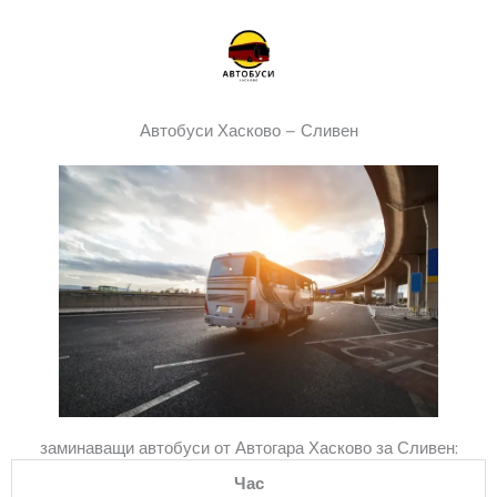
Skip
to
content
Автобуси Хасково – Сливен
заминаващи автобуси от Автогара Хасково за Сливен:
Час