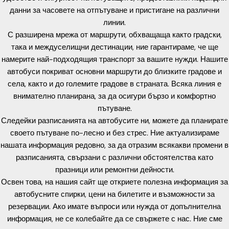
данни за часовете на отпътуване и пристигане на различни
линии.
С разширена мрежа от маршрути, обхващаща както градски,
така и междуселищни дестинации, ние гарантираме, че ще
намерите най-подходящия транспорт за вашите нужди. Нашите
автобуси покриват основни маршрути до близките градове и
села, както и до големите градове в страната. Всяка линия е
внимателно планирана, за да осигури бързо и комфортно
пътуване.
Следейки разписанията на автобусите ни, можете да планирате
своето пътуване по-лесно и без стрес. Ние актуализираме
нашата информация редовно, за да отразим всякакви промени в
разписанията, свързани с различни обстоятелства като
празници или ремонтни дейности.
Освен това, на нашия сайт ще откриете полезна информация за
автобусните спирки, цени на билетите и възможности за
резервации. Ако имате въпроси или нужда от допълнителна
информация, не се колебайте да се свържете с нас. Ние сме